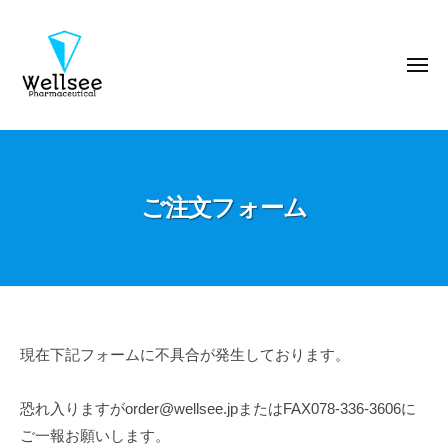
ウ
コ
エ
ン
ル
テ
メ
シ
ニ
ン
ー
ュ
ー
製
ツ
ウ
薬
へ
エ
株
ス
ル
式
キ
ご注文フォーム
シ
会
ッ
ー
社
プ
製
薬
株
式
ご
現在下記フォームに不具合が発生しております。
会
注
社
恐れ入りますがorder@wellsee.jpまたはFAX078-336-3606に
文
ご一報お願いします。