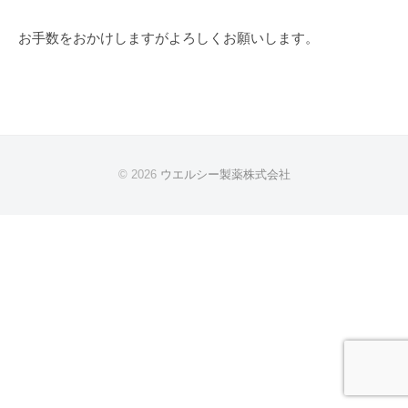
フ
お手数をおかけしますがよろしくお願いします。
ォ
ー
ム
2025
年
© 2026
ウエルシー製薬株式会社
9
月
2
日
by
wellsee