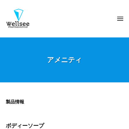
ウ
コ
エ
ン
ル
テ
メ
シ
ニ
ン
ー
ュ
ー
製
ツ
ウ
薬
へ
エ
株
ス
ル
式
キ
アメニティ
シ
会
ッ
ー
社
プ
製
薬
株
式
ア
製品情報
会
メ
社
ニ
ボディーソープ