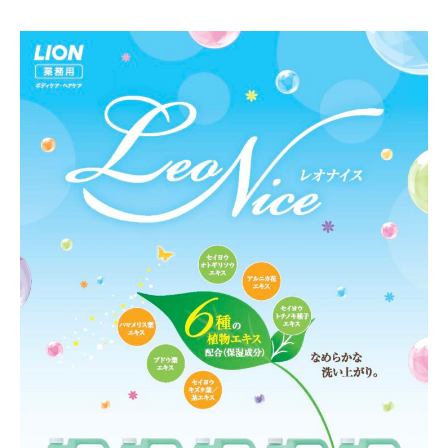
テ
ィ
2022
年
7
月
3
日
by
wellsee