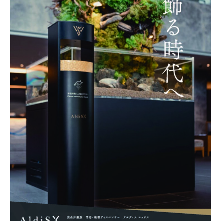
ー
ル
自
動
噴
霧
器
2023
年
9
月
8
日
by
wellsee