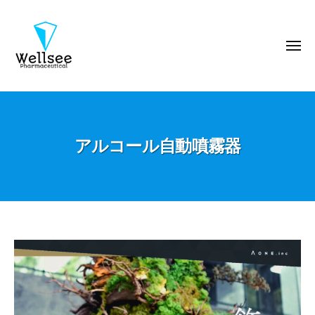
ウ
コ
エ
ン
ル
テ
メ
シ
ニ
ン
ー
ュ
ー
製
ツ
ウ
薬
へ
エ
株
ス
ル
式
キ
アルコール自動噴霧器
シ
会
ッ
ー
社
プ
製
薬
株
式
ア
会
ル
社
コ