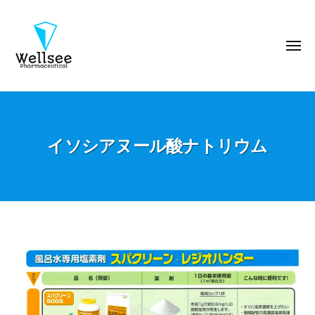
ウ
コ
エ
ン
ル
テ
メ
シ
ニ
ン
ー
ュ
ー
製
ツ
ウ
薬
へ
エ
株
ス
ル
式
キ
イソシアヌール酸ナトリウム
シ
会
ッ
ー
社
プ
製
薬
株
式
イ
会
ソ
社
シ