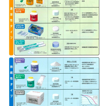
ア
ヌ
ー
ル
酸
ナ
ト
リ
ウ
ム
2023
年
6