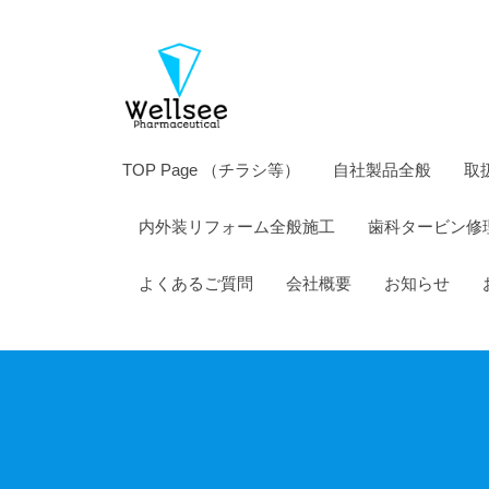
薬
コ
株
ン
式
テ
会
ン
社
ツ
ウ
TOP Page （チラシ等）
自社製品全般
取
へ
エ
ス
内外装リフォーム全般施工
歯科タービン修
ル
キ
シ
ッ
よくあるご質問
会社概要
お知らせ
ー
プ
製
薬
株
式
会