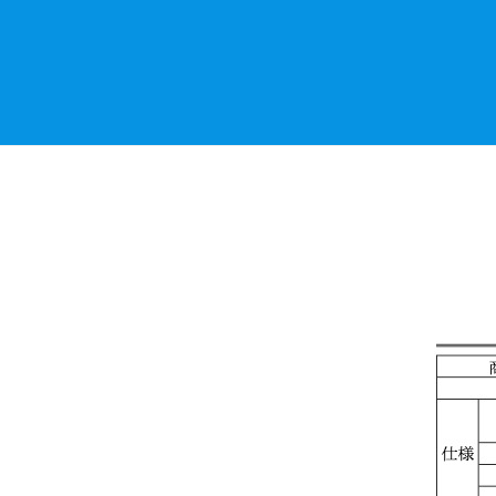
社
傘
2023
年
10
月
7
日
by