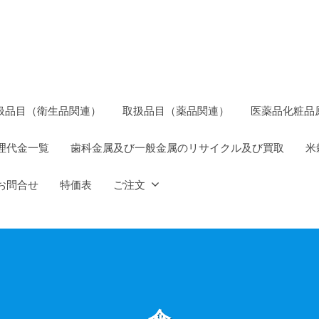
扱品目（衛生品関連）
取扱品目（薬品関連）
医薬品化粧品
理代金一覧
歯科金属及び一般金属のリサイクル及び買取
米
お問合せ
特価表
ご注文