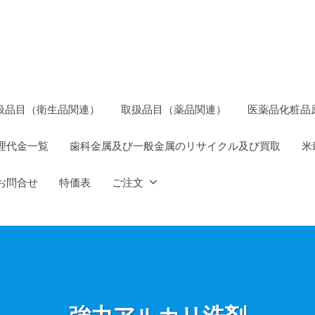
扱品目（衛生品関連）
取扱品目（薬品関連）
医薬品化粧品
理代金一覧
歯科金属及び一般金属のリサイクル及び買取
米
お問合せ
特価表
ご注文