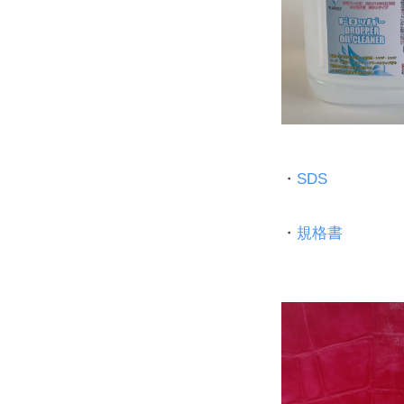
リ
洗
剤
2024
年
・
SDS
1
月
・
規格書
26
日
by
wellsee