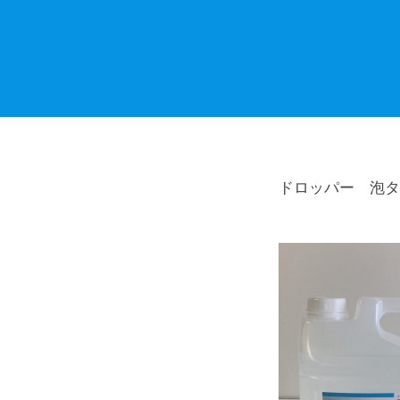
社
強
ドロッパー 泡タ
力
ア
ル
カ