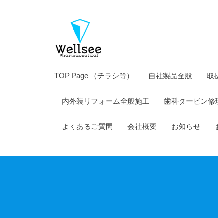
薬
コ
株
ン
式
テ
会
ン
社
ツ
ウ
TOP Page （チラシ等）
自社製品全般
取
へ
エ
ス
内外装リフォーム全般施工
歯科タービン修
ル
キ
シ
ッ
よくあるご質問
会社概要
お知らせ
ー
プ
製
薬
株
式
会