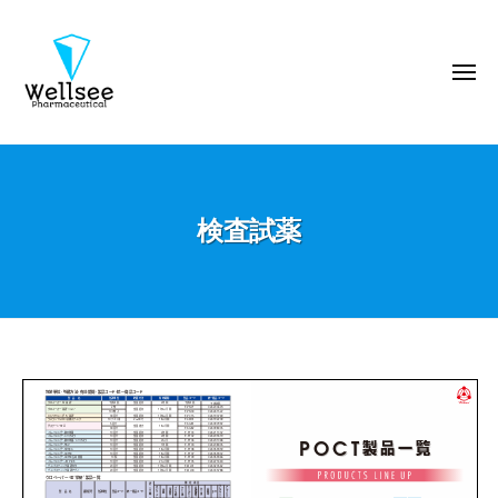
ウ
コ
エ
ン
ル
テ
メ
シ
ニ
ン
ー
ュ
ー
製
ツ
ウ
薬
へ
エ
株
ス
ル
式
キ
検査試薬
シ
会
ッ
ー
社
プ
製
薬
株
式
検
会
査
社
試