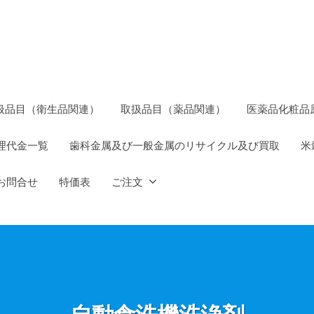
扱品目（衛生品関連）
取扱品目（薬品関連）
医薬品化粧品
理代金一覧
歯科金属及び一般金属のリサイクル及び買取
米
お問合せ
特価表
ご注文