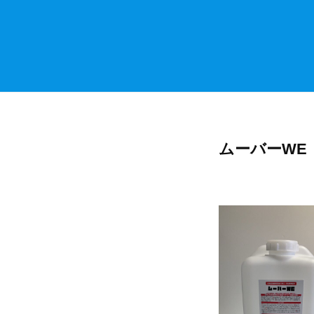
社
ムーバーWE
自
動
食
洗
機