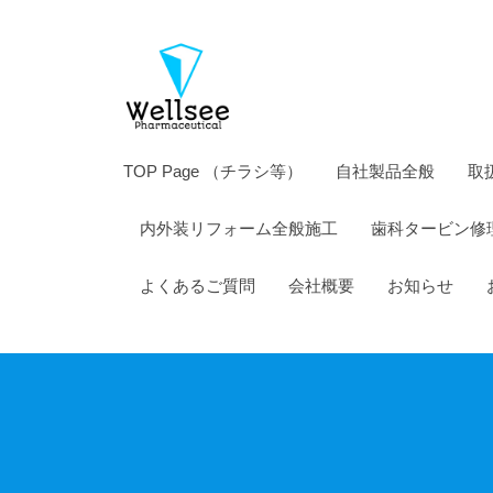
薬
コ
株
ン
式
テ
会
ン
社
ツ
ウ
TOP Page （チラシ等）
自社製品全般
取
へ
エ
ス
内外装リフォーム全般施工
歯科タービン修
ル
キ
シ
ッ
よくあるご質問
会社概要
お知らせ
ー
プ
製
薬
株
式
会