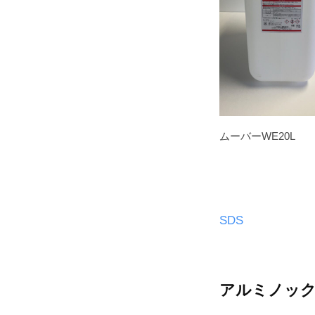
洗
浄
剤
2023
年
ムーバーWE20L
12
月
18
日
SDS
by
wellsee
アルミノッ