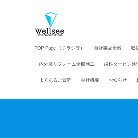
薬
コ
株
ン
式
テ
会
ン
社
ツ
ウ
TOP Page （チラシ等）
自社製品全般
取
へ
エ
ス
内外装リフォーム全般施工
歯科タービン修
ル
キ
シ
ッ
よくあるご質問
会社概要
お知らせ
ー
プ
製
薬
株
式
会