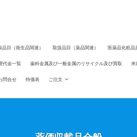
扱品目（衛生品関連）
取扱品目（薬品関連）
医薬品化粧品
理代金一覧
歯科金属及び一般金属のリサイクル及び買取
米
お問合せ
特価表
ご注文