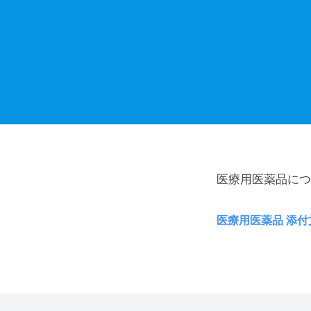
社
薬
医療用医薬品につ
価
医療用医薬品 添付文
収
載