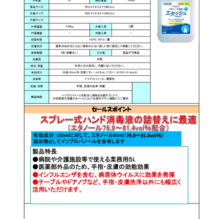
ア
ル
コ
ー
ル
2025
年
7
月
30
日
by
wellsee