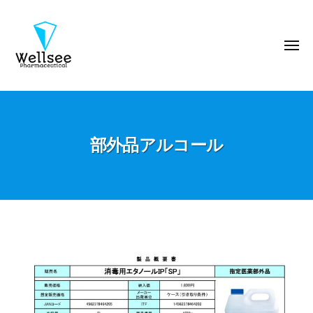
ウ
コ
エ
ン
ル
テ
メ
シ
ニ
ン
ー
ュ
ー
製
ツ
ウ
薬
へ
エ
株
ス
ル
式
キ
部外品アルコール
シ
会
ッ
ー
社
プ
製
薬
株
式
部
会
外
社
品