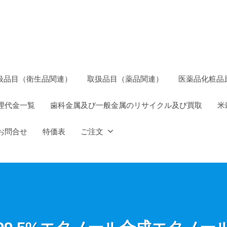
扱品目（衛生品関連）
取扱品目（薬品関連）
医薬品化粧品
理代金一覧
歯科金属及び一般金属のリサイクル及び買取
米
お問合せ
特価表
ご注文