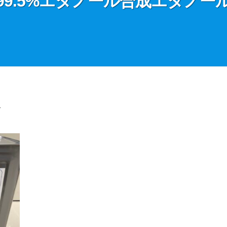
99.5%エタノール合成エタノー
ル