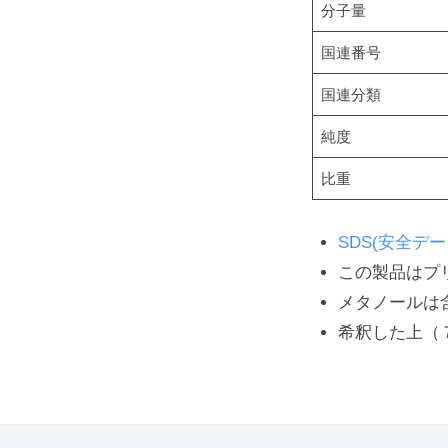
9
分子量
月
国連番号
16
日
国連分類
by
純度
wellsee
比重
SDS(安全デ
この製品はプ
メタノールは
希釈した上（