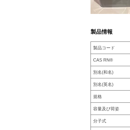
ル
合
成
製品情報
エ
製品コード
タ
CAS RN®
ノ
別名(和名)
ー
別名(英名)
規格
ル
容量及び荷姿
2022
分子式
年