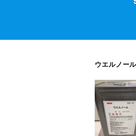
社
ウエルノー
99.5%
エ
タ
ノ
ー