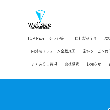
薬
コ
株
ン
式
テ
会
ン
社
ツ
ウ
TOP Page （チラシ等）
自社製品全般
取
へ
エ
ス
内外装リフォーム全般施工
歯科タービン修
ル
キ
シ
ッ
よくあるご質問
会社概要
お知らせ
ー
プ
製
薬
株
式
会