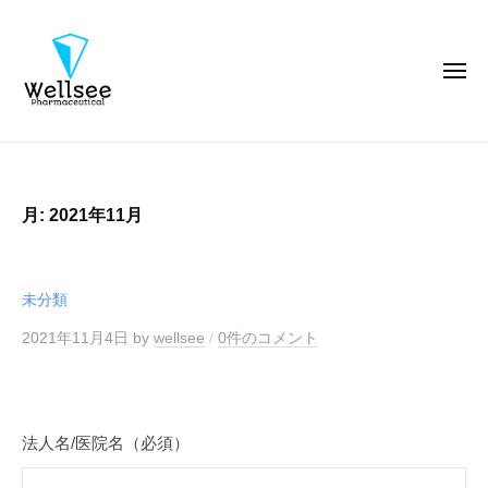
ウ
コ
エ
ン
ル
テ
メ
シ
ニ
ン
ー
ュ
ー
製
ツ
ウ
薬
へ
エ
株
ス
ル
式
月:
2021年11月
キ
シ
会
ッ
ー
社
プ
製
未分類
薬
2021年11月4日
by
wellsee
/
0件のコメント
株
式
会
社
法人名/医院名（必須）